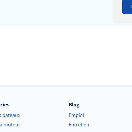
© 2026 Beau-bateau.fr - Tous droits réservés
ries
Blog
s bateaux
Emploi
 à moteur
Entretien