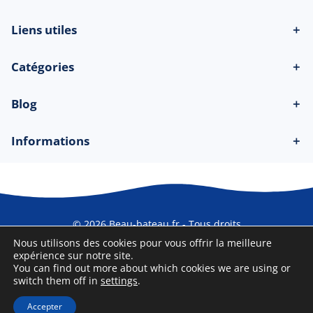
Liens utiles
＋
Catégories
＋
Blog
＋
Informations
＋
© 2026 Beau-bateau.fr - Tous droits
réservés
Nous utilisons des cookies pour vous offrir la meilleure
expérience sur notre site.
You can find out more about which cookies we are using or
switch them off in
settings
.
Accepter