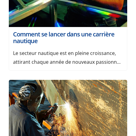
Comment se lancer dans une carrière
nautique
Le secteur nautique est en pleine croissance,
attirant chaque année de nouveaux passionnés
qui souhaitent transformer leur amour de la
mer en une carrière à part entière. Que vous
rêviez de travailler sur un yacht de luxe, de
concevoir des navires innovants ou de gérer un
port, les opportunités sont nombreuses. Mais
par où commencer […]