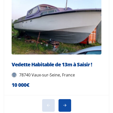
Vedette Habitable de 13m à Saisir !
V
78740 Vaux-sur-Seine, France
10 000€
4