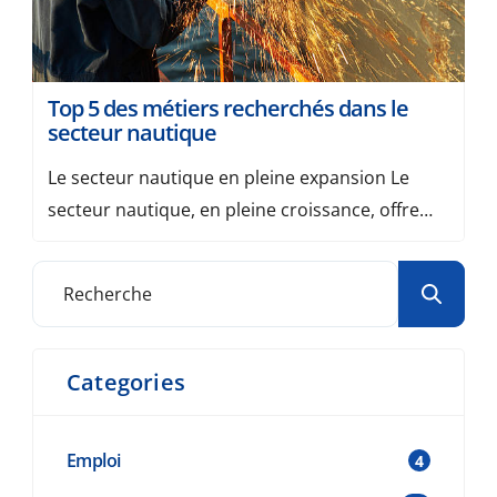
Top 5 des métiers recherchés dans le
secteur nautique
Le secteur nautique en pleine expansion Le
secteur nautique, en pleine croissance, offre
une large gamme de métiers passionnants liés
à l’industrie maritime, au tourisme nautique, et
à la maintenance des embarcations. Que ce soit
sur l’eau ou à terre, les opportunités ne
manquent pas pour ceux qui souhaitent
Categories
travailler dans cet univers dynamique.
Découvrez […]
Emploi
4