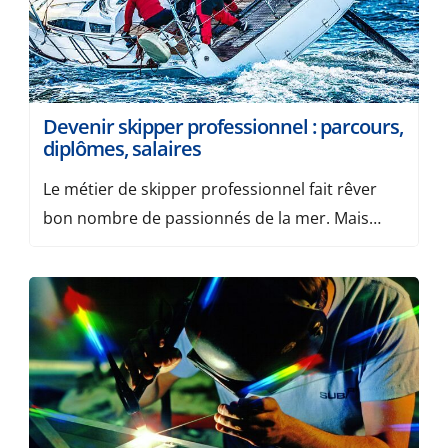
Devenir skipper professionnel : parcours,
diplômes, salaires
Le métier de skipper professionnel fait rêver
bon nombre de passionnés de la mer. Mais
entre passion et profession, il y a des étapes
bien concrètes à franchir. Formation, diplômes,
conditions de travail, salaire… voici un guide
complet pour comprendre comment devenir
skipper et faire carrière dans le nautisme.
Qu’est-ce qu’un skipper professionnel ? Le […]