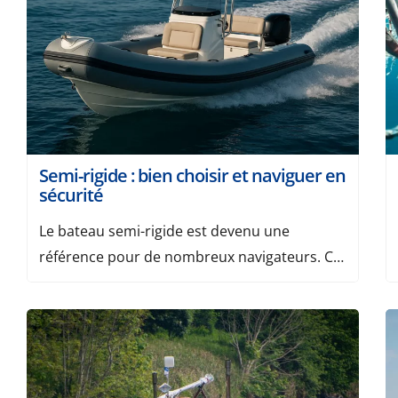
débutants.Bonne nouvelle : la majorité de ces
erreurs peuvent être évitées facilement avec
un minimum de […]
Semi-rigide : bien choisir et naviguer en
sécurité
Le bateau semi-rigide est devenu une
référence pour de nombreux navigateurs. Ce
type de bateau, qui associe une coque rigide
et des flotteurs gonflables, offre un
compromis parfait entre confort, sécurité et
maniabilité. Que vous soyez débutant ou
marin confirmé, un semi-rigide est un