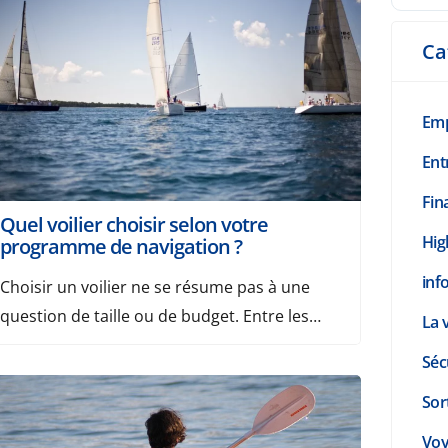
Ca
Emp
Ent
Fin
Quel voilier choisir selon votre
Hig
programme de navigation ?
info
Choisir un voilier ne se résume pas à une
question de taille ou de budget. Entre les
La v
modèles pensés pour la balade côtière, les
Séc
voiliers habitables pour partir plusieurs jours
Sort
et les unités plus techniques destinées à la
performance, il est facile de s’y perdre lors
Vo