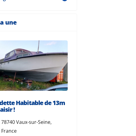
la une
dette Habitable de 13m
Vedette en bois de 1
aisir !
Basse Indre, 44610 In
78740 Vaux-sur-Seine,
France
France