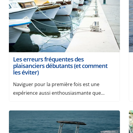
aussi nos 8 conseils avant d’acheter un
bateau. Pourquoi passer par une plateforme
spécialisée ? Notre […]
Les erreurs fréquentes des
plaisanciers débutants (et comment
les éviter)
Naviguer pour la première fois est une
expérience aussi enthousiasmante que
déstabilisante. Entre la gestion du bateau, la
météo, les règles de navigation et le stress lié
à l’environnement maritime ou fluvial, les
erreurs sont fréquentes chez les plaisanciers