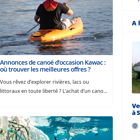
d’un premier achat. Pourtant, en partant de
votre usage […]
A 
Annonces de canoë d’occasion Kawac :
où trouver les meilleures offres ?
Vous rêvez d’explorer rivières, lacs ou
littoraux en toute liberté ? L’achat d’un canoë
d’occasion est une excellente solution pour
Ve
débuter ou élargir votre flotte sans exploser
à S
votre budget. Parmi les marques fiables et
accessibles, Kawac s’impose comme un choix
malin. Dans cette page, vous trouverez des