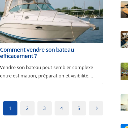
déchet abandonné en mer a un impact
durable sur l’écosystème. […]
Comment vendre son bateau
efficacement ?
Vendre son bateau peut sembler complexe
entre estimation, préparation et visibilité.
Pourtant, avec les bons réflexes, vous pouvez
vendre rapidement et dans de bonnes
conditions. Voici tout ce qu’il faut savoir pour
1
2
3
4
5
bien vendre un bateau. Sommaire Estimer la
valeur de votre bateau Préparer son bateau à
la vente Choisir les bons canaux de vente […]