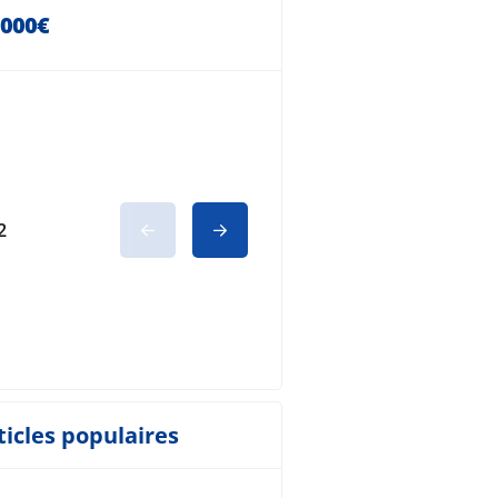
48 000€
 000€
2
ticles populaires