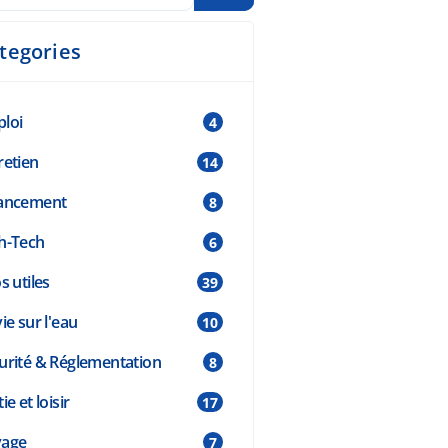
tegories
loi
4
retien
14
ancement
8
h-Tech
6
s utiles
39
ie sur l'eau
10
urité & Réglementation
8
ie et loisir
17
yage
7