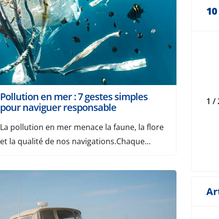
annonces de canoës Kawac vérifiées et prêtes
10
à […]
Pollution en mer : 7 gestes simples
1 / 
pour naviguer responsable
La pollution en mer menace la faune, la flore
et la qualité de nos navigations.Chaque
plaisancier peut agir pour préserver cet
environnement fragile.Découvrez 7 gestes
simples pour naviguer de façon plus
Ar
responsable et limiter votre impact.
Sommaire 1. Ne rien jeter à la mer Chaque