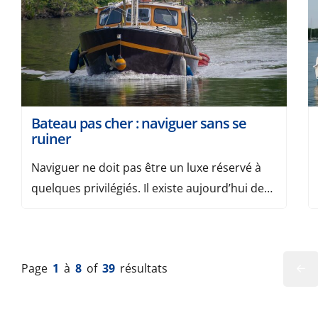
excellent choix pour explorer les côtes,
pêcher ou pratiquer des sports […]
Bateau pas cher : naviguer sans se
ruiner
Naviguer ne doit pas être un luxe réservé à
quelques privilégiés. Il existe aujourd’hui de
nombreuses solutions pour profiter de la
mer, d’un lac ou d’une rivière sans se ruiner.
Que vous soyez débutant ou plaisancier
Page
1
à
8
of
39
résultats
confirmé, découvrez comment choisir un
bateau pas cher, fiable et agréable à
manœuvrer. Sommaire Les petits bateaux à