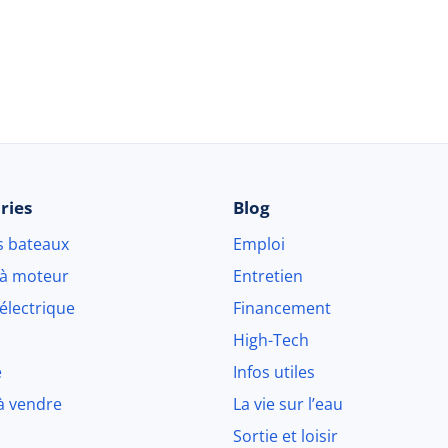
© 2026 Beau-bateau.fr - Tous droits réservés
ries
Blog
s bateaux
Emploi
 à moteur
Entretien
électrique
Financement
High-Tech
e
Infos utiles
à vendre
La vie sur l’eau
Sortie et loisir