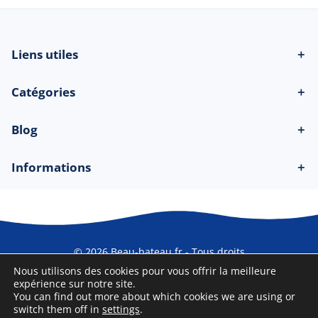
Liens utiles
＋
Catégories
＋
Blog
＋
Informations
＋
© 2026 Beau-bateau.fr - Tous droits
réservés
Nous utilisons des cookies pour vous offrir la meilleure
expérience sur notre site.
You can find out more about which cookies we are using or
switch them off in
settings
.