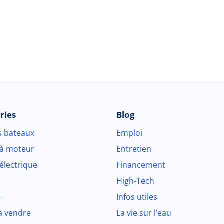
© 2026 Beau-bateau.fr - Tous droits réservés
ries
Blog
s bateaux
Emploi
 à moteur
Entretien
électrique
Financement
High-Tech
e
Infos utiles
à vendre
La vie sur l’eau