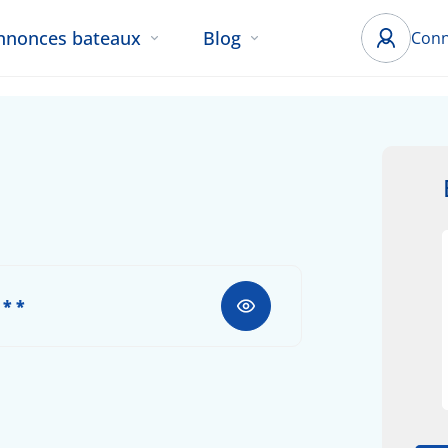
nnonces bateaux
Blog
Conn
 * *