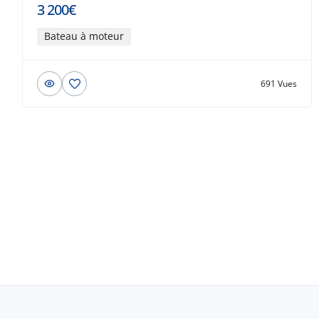
3 200€
Bateau à moteur
691 Vues
© 2026 Beau-bateau.fr - Tous droits
réservés