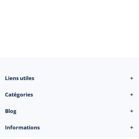
© 2026 Beau-bateau.fr - Tous droits
réservés
Liens utiles
＋
Catégories
＋
Blog
＋
Informations
＋