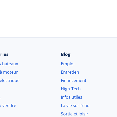
© 2026 Beau-bateau.fr - Tous droits réservés
ries
Blog
s bateaux
Emploi
 à moteur
Entretien
électrique
Financement
High-Tech
e
Infos utiles
à vendre
La vie sur l’eau
Sortie et loisir