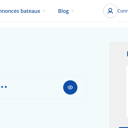
nnonces bateaux
Blog
Conn
 * *