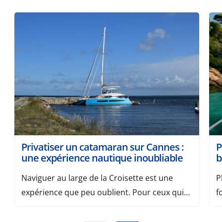
Privatiser un catamaran sur Cannes :
P
une expérience nautique inoubliable
b
Naviguer au large de la Croisette est une
P
expérience que peu oublient. Pour ceux qui
f
souhaitent allier confort, liberté et prestige,
p
privatiser un catamaran sur Cannes est
u