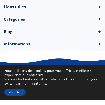
Liens utiles
＋
Catégories
＋
Blog
＋
Informations
＋
Nous utilisons des cookies pour vous offrir la meilleure
© 2026 Beau-bateau.fr - Tous droits
expérience sur notre site.
réservés
You can find out more about which cookies we are using or
switch them off in
settings
.
Accepter