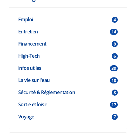
r
[
Emploi
4
Entretien
14
Financement
8
High-Tech
6
infos utiles
39
La vie sur l'eau
10
Sécurité & Réglementation
8
Sortie et loisir
17
Voyage
7