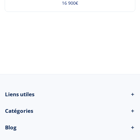
16 900€
© 2026 Beau-bateau.fr - Tous droits
réservés
Liens utiles
＋
Catégories
＋
Blog
＋