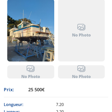
No Photo
No Photo
No Photo
Prix:
25 500€
Longueur:
7.20
Largeur:
2.20