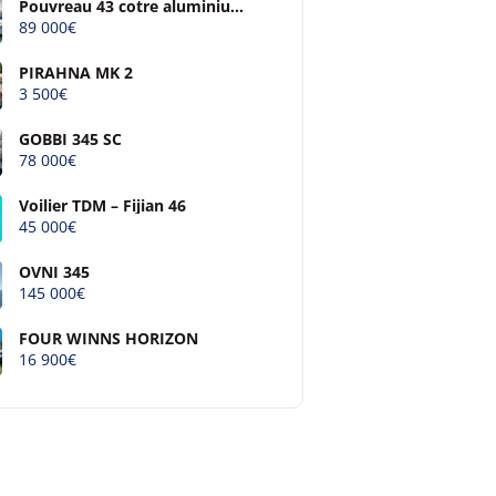
Pouvreau 43 cotre aluminium
à quille relevable
89 000€
PIRAHNA MK 2
3 500€
GOBBI 345 SC
78 000€
Voilier TDM – Fijian 46
45 000€
OVNI 345
145 000€
FOUR WINNS HORIZON
16 900€