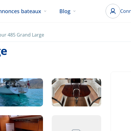
nnonces bateaux
Blog
Conn
our 485 Grand Large
ge