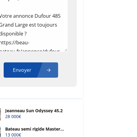
Envoyer
Jeanneau Sun Odyssey 45.2
28 000€
Bateau semi rigide Master
open 4m90
13 000€