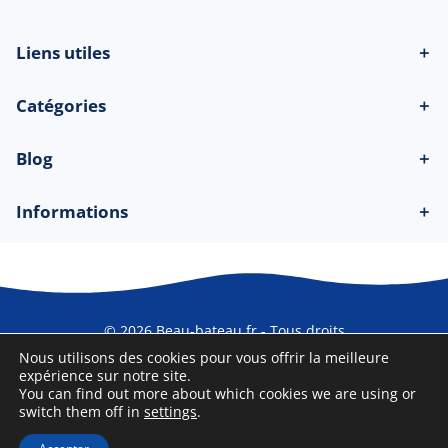
Liens utiles
＋
Catégories
＋
Blog
＋
Informations
＋
© 2026 Beau-bateau.fr - Tous droits
réservés
Nous utilisons des cookies pour vous offrir la meilleure
expérience sur notre site.
You can find out more about which cookies we are using or
switch them off in
settings
.