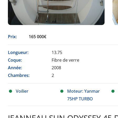
Prix:
165 000€
Longueur:
13.75
Coque:
Fibre de verre
Année:
2008
Chambres:
2
Voilier
Moteur: Yanmar
75HP TURBO
JEANNEAU SUN ODYSSEY 45 DS