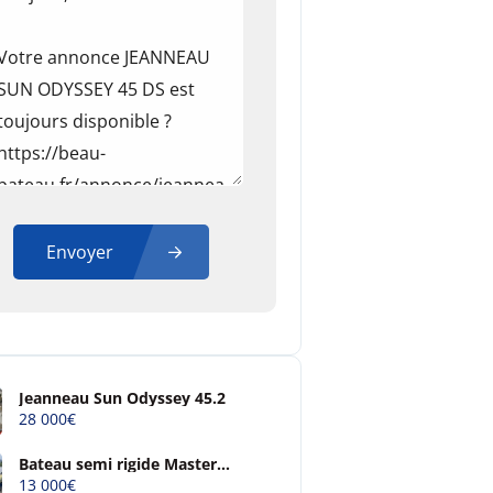
Envoyer
Jeanneau Sun Odyssey 45.2
28 000€
Bateau semi rigide Master
open 4m90
13 000€