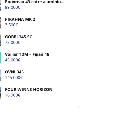
Pouvreau 43 cotre aluminium
à quille relevable
89 000€
PIRAHNA MK 2
3 500€
GOBBI 345 SC
78 000€
Voilier TDM – Fijian 46
45 000€
OVNI 345
145 000€
FOUR WINNS HORIZON
16 900€