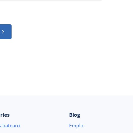
© 2026 Beau-bateau.fr - Tous droits réservés
ries
Blog
s bateaux
Emploi