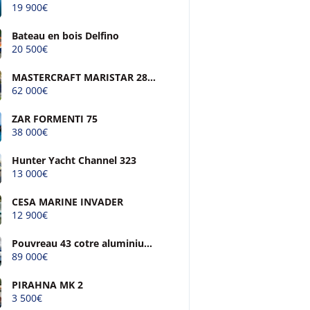
19 900€
Bateau en bois Delfino
20 500€
MASTERCRAFT MARISTAR 280
SS
62 000€
ZAR FORMENTI 75
38 000€
Hunter Yacht Channel 323
13 000€
CESA MARINE INVADER
12 900€
Pouvreau 43 cotre aluminium
à quille relevable
89 000€
PIRAHNA MK 2
3 500€