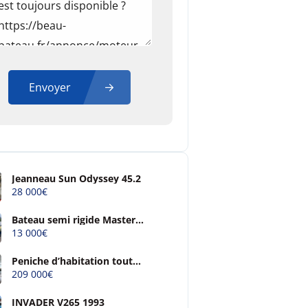
Envoyer
Jeanneau Sun Odyssey 45.2
28 000€
Bateau semi rigide Master
open 4m90
13 000€
Peniche d’habitation tout
confort
209 000€
INVADER V265 1993