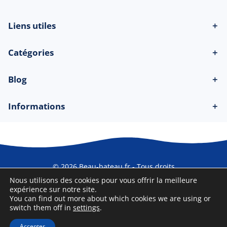
Liens utiles
＋
Catégories
＋
Blog
＋
Informations
＋
© 2026 Beau-bateau.fr - Tous droits
réservés
Nous utilisons des cookies pour vous offrir la meilleure
expérience sur notre site.
You can find out more about which cookies we are using or
switch them off in
settings
.
Accepter