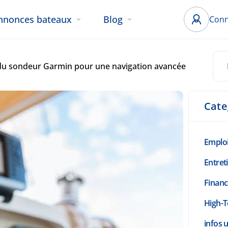
nnonces bateaux
Blog
Conn
du sondeur Garmin pour une navigation avancée
Cate
Emplo
Entret
Finan
High-T
infos u