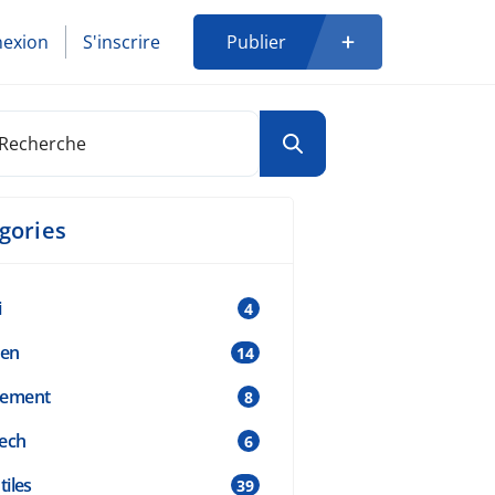
exion
S'inscrire
Publier
gories
i
4
ien
14
cement
8
ech
6
tiles
39