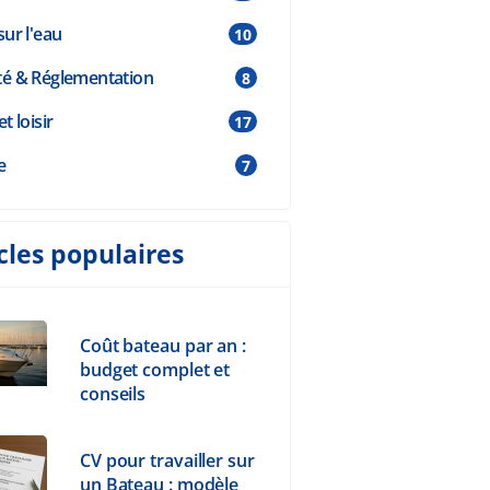
sur l'eau
10
té & Réglementation
8
et loisir
17
e
7
cles populaires
Coût bateau par an :
budget complet et
conseils
CV pour travailler sur
un Bateau : modèle