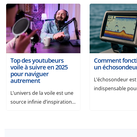
Top des youtubeurs
Comment fonct
voile à suivre en 2025
un échosondeu
pour naviguer
L’échosondeur est 
autrement
indispensable pour
L’univers de la voile est une
pêcheurs en mer q
source infinie d’inspiration.
souhaitent optimis
Certains navigateurs
sorties de pêche e
partagent leur vie à bord
maximiser leurs pr
sur YouTube, entre conseils
appareil permet d