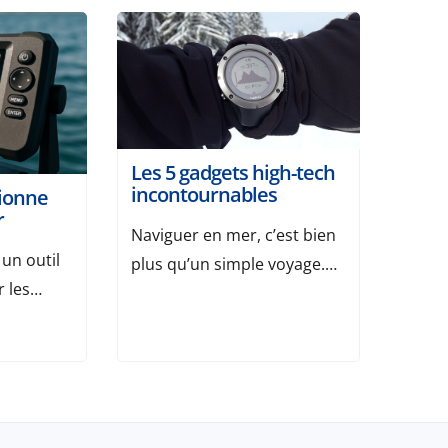
Les 5 gadgets high-tech
incontournables
ionne
r
Naviguer en mer, c’est bien
un outil
plus qu’un simple voyage.
 les
C’est une aventure, une
ui
communion avec la nature,
er leurs
mais aussi l’occasion de
t
profiter de la technologie
ises. Cet
pour rendre cette
e détecter
expérience encore plus