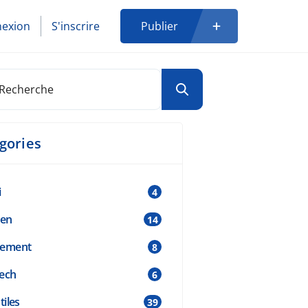
exion
S'inscrire
Publier
gories
i
4
ien
14
cement
8
ech
6
tiles
39