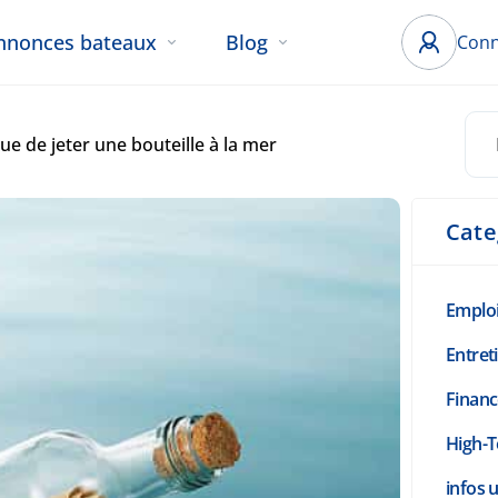
nnonces bateaux
Blog
Conn
que de jeter une bouteille à la mer
Cate
Emplo
Entret
Finan
High-T
infos u