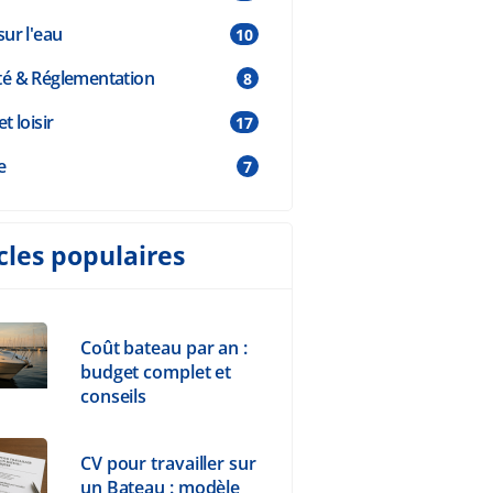
sur l'eau
10
té & Réglementation
8
et loisir
17
e
7
cles populaires
Coût bateau par an :
budget complet et
conseils
CV pour travailler sur
un Bateau : modèle