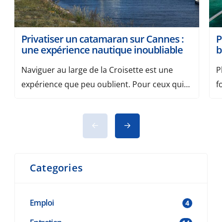
Privatiser un catamaran sur Cannes :
P
une expérience nautique inoubliable
b
Naviguer au large de la Croisette est une
P
expérience que peu oublient. Pour ceux qui
f
souhaitent allier confort, liberté et prestige,
p
privatiser un catamaran sur Cannes est
u
aujourd’hui la meilleure façon de découvrir la
v
Méditerranée autrement. Entre amis, en
e
couple ou pour un événement professionnel,
M
Categories
cette expérience sur mesure vous plonge
p
dans un univers de […]
Emploi
4