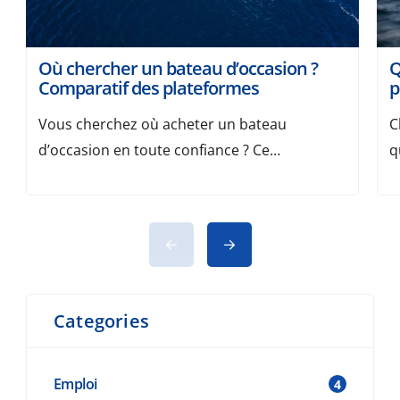
Où chercher un bateau d’occasion ?
Q
Comparatif des plateformes
p
Vous cherchez où acheter un bateau
C
d’occasion en toute confiance ? Ce
q
comparatif recense les plateformes les plus
m
pertinentes pour trouver un modèle au bon
v
prix, avec nos critères de choix et des
e
conseils de sécurité. Avant de vous lancer,
p
consultez aussi nos 8 conseils avant
d
d’acheter un bateau. Pourquoi passer par
v
Categories
une plateforme spécialisée ? Notre […]
Emploi
4