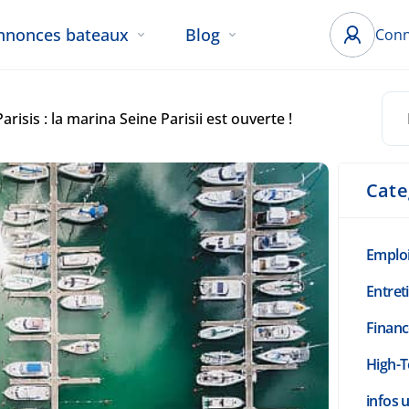
nnonces bateaux
Blog
Conn
risis : la marina Seine Parisii est ouverte !
Cate
Emplo
Entret
Finan
High-T
infos u