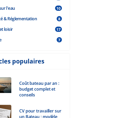
sur l'eau
10
té & Réglementation
8
et loisir
17
e
7
cles populaires
Coût bateau par an :
budget complet et
conseils
CV pour travailler sur
un Bateau : modèle