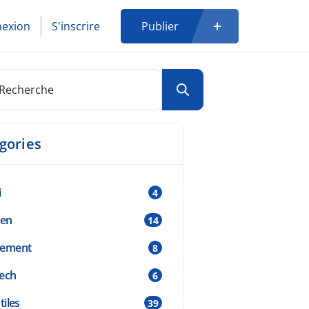
exion
S'inscrire
Publier
gories
i
4
ien
14
cement
8
ech
6
tiles
39