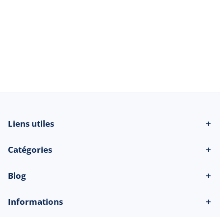
© 2026 Beau-bateau.fr - Tous droits
réservés
Liens utiles
＋
Catégories
＋
Blog
＋
Informations
＋