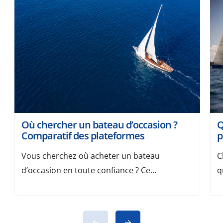
Où chercher un bateau d’occasion ?
Q
Comparatif des plateformes
p
Vous cherchez où acheter un bateau
C
d’occasion en toute confiance ? Ce
q
comparatif recense les plateformes les plus
m
pertinentes pour trouver un modèle au bon
v
prix, avec nos critères de choix et des
e