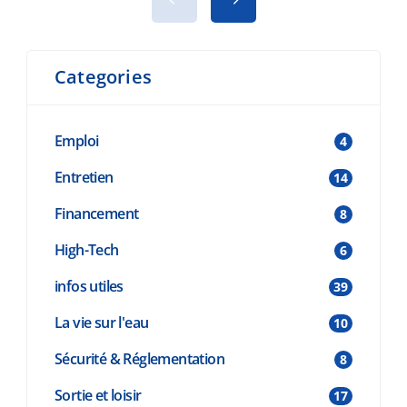
conseils de sécurité. Avant de vous lancer,
p
consultez aussi nos 8 conseils avant
d
d’acheter un bateau. Pourquoi passer par
v
Categories
une plateforme spécialisée ? Notre […]
Emploi
4
Entretien
14
Financement
8
High-Tech
6
infos utiles
39
La vie sur l'eau
10
Sécurité & Réglementation
8
Sortie et loisir
17