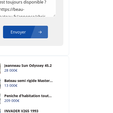
Envoyer
Jeanneau Sun Odyssey 45.2
28 000€
Bateau semi rigide Master
open 4m90
13 000€
Peniche d’habitation tout
confort
209 000€
INVADER V265 1993