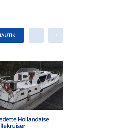
 NAUTIK
edette Hollandaise
illekruiser