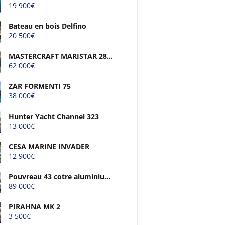
19 900€
Bateau en bois Delfino
20 500€
MASTERCRAFT MARISTAR 280
SS
62 000€
ZAR FORMENTI 75
38 000€
Hunter Yacht Channel 323
13 000€
CESA MARINE INVADER
12 900€
Pouvreau 43 cotre aluminium
à quille relevable
89 000€
PIRAHNA MK 2
3 500€