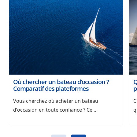
Où chercher un bateau d’occasion ?
Q
Comparatif des plateformes
p
Vous cherchez où acheter un bateau
C
d’occasion en toute confiance ? Ce
q
comparatif recense les plateformes les plus
m
pertinentes pour trouver un modèle au bon
v
prix, avec nos critères de choix et des
e