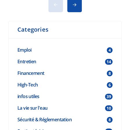
conseils de sécurité. Avant de vous lancer,
p
consultez aussi nos 8 conseils avant
d
d’acheter un bateau. Pourquoi passer par
v
Categories
une plateforme spécialisée ? Notre […]
Emploi
4
Entretien
14
Financement
8
High-Tech
6
infos utiles
39
La vie sur l'eau
10
Sécurité & Réglementation
8