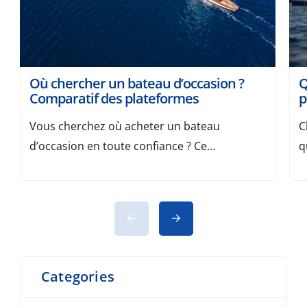
Où chercher un bateau d’occasion ?
Q
Comparatif des plateformes
p
Vous cherchez où acheter un bateau
C
d’occasion en toute confiance ? Ce
q
comparatif recense les plateformes les plus
m
pertinentes pour trouver un modèle au bon
v
prix, avec nos critères de choix et des
e
conseils de sécurité. Avant de vous lancer,
p
consultez aussi nos 8 conseils avant
d
d’acheter un bateau. Pourquoi passer par
v
Categories
une plateforme spécialisée ? Notre […]