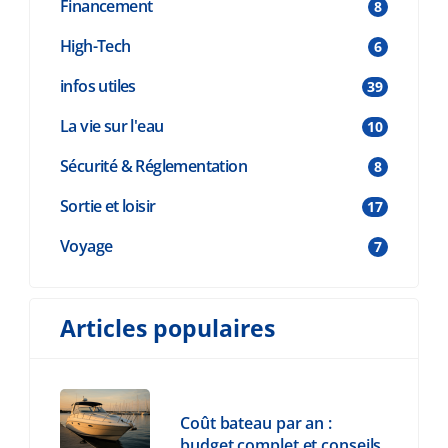
Financement
8
High-Tech
6
infos utiles
39
La vie sur l'eau
10
Sécurité & Réglementation
8
Sortie et loisir
17
Voyage
7
Articles populaires
Coût bateau par an :
budget complet et conseils