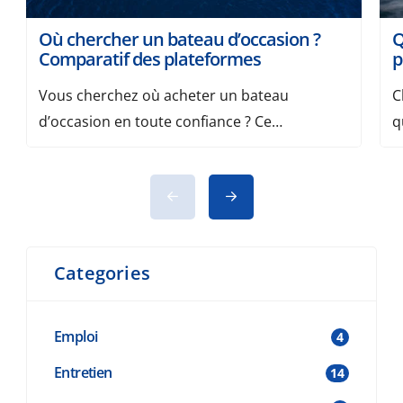
Où chercher un bateau d’occasion ?
Q
Comparatif des plateformes
p
Vous cherchez où acheter un bateau
C
d’occasion en toute confiance ? Ce
q
comparatif recense les plateformes les plus
m
pertinentes pour trouver un modèle au bon
v
prix, avec nos critères de choix et des
e
conseils de sécurité. Avant de vous lancer,
p
consultez aussi nos 8 conseils avant
d
Categories
d’acheter un bateau. Pourquoi passer par
v
une plateforme spécialisée ? Notre […]
Emploi
4
Entretien
14